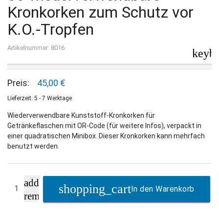
Kronkorken zum Schutz vor
K.O.-Tropfen
Artikelnummer: 8016
keybo
Preis:
45,00 €
Lieferzeit: 5 - 7 Werktage
Wiederverwendbare Kunststoff-Kronkorken für
Getränkeflaschen mit OR-Code (für weitere Infos), verpackt in
einer quadratischen Minibox. Dieser Kronkorken kann mehrfach
benutzt werden.
add
In den Warenkorb
remove