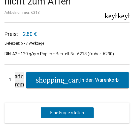
nicht zum Affen"
Artikelnummer: 6218
keyboard_
keybo
Preis:
2,80 €
Lieferzeit: 5 - 7 Werktage
DIN-A2 • 120 g/qm Papier • Bestell-Nr.: 6218 (früher: 6230)
add
In den Warenkorb
remove
Eine Frage stellen