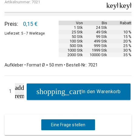
Artikelnummer: 7021
keyboard_
keybo
Preis:
0,15 €
Von
Bis
Rabatt
1 Stk
24 Stk
25 Stk
49 Stk
10 %
Lieferzeit: 5 - 7 Werktage
50 Stk
99 Stk
15 %
100 Stk
499 Stk
20 %
500 Stk
999 Stk
25 %
1000 Stk
1999 Stk
30 %
2000 Stk
10000 Stk
35 %
Aufkleber • Format Ø = 50 mm • Bestell-Nr.: 7021
add
In den Warenkorb
remove
Eine Frage stellen