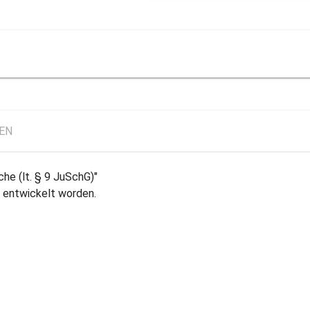
LEN
che (lt. § 9 JuSchG)"
t entwickelt worden.