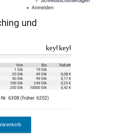
Schreibtischunterlagen
Anmelden
ching und
keyboard_arrow_left
keyboard_arrow_right
Von
Bis
Rabatt
1 Stk
19 Stk
20 Stk
49 Stk
0,08 €
50 Stk
99 Stk
0,17 €
100 Stk
249 Stk
0,25 €
250 Stk
10000 Stk
0,42 €
Nr.: 6308 (früher: 6202)
Warenkorb