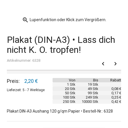
zoom_in
Lupenfunktion oder Klick zum Vergrößern.
Plakat (DIN-A3) • Lass dich
nicht K. O. tropfen!
Artikelnummer: 6328
keyboard_arrow_left
keyboard_arrow_right
Preis:
2,20 €
Von
Bis
Rabatt
1 Stk
19 Stk
20 Stk
49 Stk
0,08 €
Lieferzeit: 5 - 7 Werktage
50 Stk
99 Stk
0,17 €
100 Stk
249 Stk
0,25 €
250 Stk
10000 Stk
0,42 €
Plakat DIN-A3 Aushang 120 g/qm Papier • Bestell-Nr.: 6328