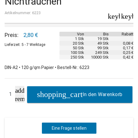
Nichtrauchen
Artikelnummer: 6223
keyboard_
keybo
Preis:
2,80 €
Von
Bis
Rabatt
1 Stk
19 Stk
20 Stk
49 Stk
0,08 €
Lieferzeit: 5 - 7 Werktage
50 Stk
99 Stk
0,17 €
100 Stk
249 Stk
0,25 €
250 Stk
10000 Stk
0,42 €
DIN-A2 • 120 g/qm Papier • Bestell-Nr.: 6223
add
In den Warenkorb
remove
Eine Frage stellen