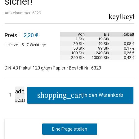
sicher!
Artikelnummer: 6329
keyboard_
keybo
Preis:
2,20 €
Von
Bis
Rabatt
1 Stk
19 Stk
20 Stk
49 Stk
0,08 €
Lieferzeit: 5 - 7 Werktage
50 Stk
99 Stk
0,17 €
100 Stk
249 Stk
0,25 €
250 Stk
10000 Stk
0,42 €
DIN-A3 Plakat 120 g/qm Papier • Bestell-Nr.: 6329
add
In den Warenkorb
remove
Eine Frage stellen