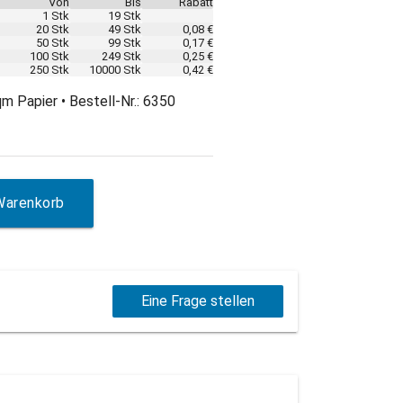
Von
Bis
Rabatt
1 Stk
19 Stk
20 Stk
49 Stk
0,08 €
50 Stk
99 Stk
0,17 €
100 Stk
249 Stk
0,25 €
250 Stk
10000 Stk
0,42 €
m Papier • Bestell-Nr.: 6350
Warenkorb
Eine Frage stellen