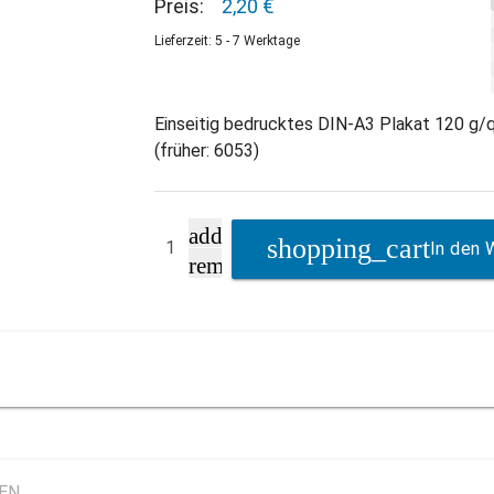
Preis:
2,20 €
Lieferzeit: 5 - 7 Werktage
Einseitig bedrucktes DIN-A3 Plakat 120 g/q
(früher: 6053)
add
In den 
remove
LEN