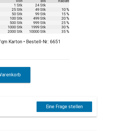
Von
Bis
Rabatt
1 Stk
24 Stk
25 Stk
49 Stk
10 %
50 Stk
99 Stk
15 %
100 Stk
499 Stk
20 %
500 Stk
999 Stk
25 %
1000 Stk
1999 Stk
30 %
2000 Stk
10000 Stk
35 %
qm Karton • Bestell-Nr.: 6651
Warenkorb
Eine Frage stellen