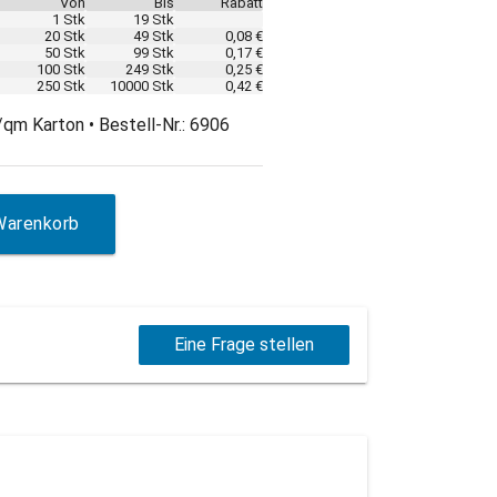
Von
Bis
Rabatt
1 Stk
19 Stk
20 Stk
49 Stk
0,08 €
50 Stk
99 Stk
0,17 €
100 Stk
249 Stk
0,25 €
250 Stk
10000 Stk
0,42 €
qm Karton • Bestell-Nr.: 6906
Warenkorb
Eine Frage stellen