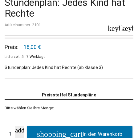
Stundenplan: Jedes Kind hat
Rechte
Artikelnummer: 2101
keyboard_
keybo
Preis:
18,00 €
Lieferzeit: 5 - 7 Werktage
Stundenplan: Jedes Kind hat Rechte (ab Klasse 3)
Preisstaffel Stundenpläne
Bitte wählen Sie Ihre Menge:
add
In den Warenkorb