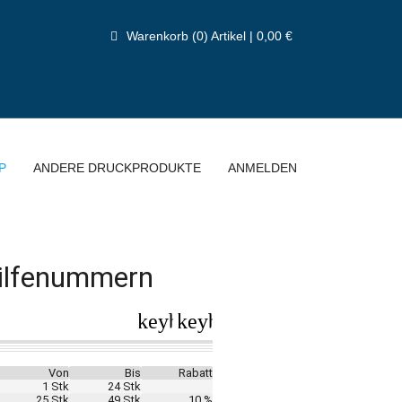
Warenkorb (0) Artikel | 0,00 €
P
ANDERE DRUCKPRODUKTE
ANMELDEN
Hilfenummern
keyboard_arrow_left
keyboard_arrow_right
Von
Bis
Rabatt
1 Stk
24 Stk
25 Stk
49 Stk
10 %