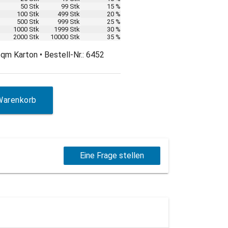
50 Stk
99 Stk
15 %
100 Stk
499 Stk
20 %
500 Stk
999 Stk
25 %
1000 Stk
1999 Stk
30 %
2000 Stk
10000 Stk
35 %
qm Karton • Bestell-Nr.: 6452
Warenkorb
Eine Frage stellen