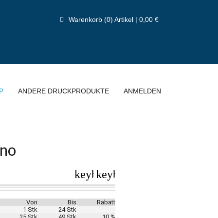
Warenkorb (0) Artikel | 0,00 €
P
ANDERE DRUCKPRODUKTE
ANMELDEN
ino
keyboard_arrow_left
keyboard_arrow_right
Von
Bis
Rabatt
1 Stk
24 Stk
25 Stk
49 Stk
10 %