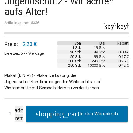
Jugendschutz - Wir achten
aufs Alter!
Artikelnummer: 6336
keyboard_
keybo
Preis:
2,20 €
Von
Bis
Rabatt
1 Stk
19 Stk
20 Stk
49 Stk
0,08 €
Lieferzeit: 5 - 7 Werktage
50 Stk
99 Stk
0,17 €
100 Stk
249 Stk
0,25 €
250 Stk
10000 Stk
0,42 €
Plakat (DIN-A3) • Plakative Lösung, die
Jugendschutzbestimmungen für Weihnachts- und
Wintermärkte mit Symbolbildern zu verdeutlichen.
add
In den Warenkorb
remove