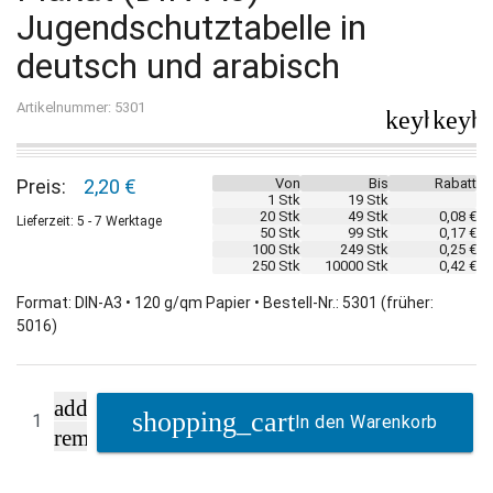
Jugendschutztabelle in
deutsch und arabisch
Artikelnummer: 5301
keyboard_
keybo
Preis:
2,20 €
Von
Bis
Rabatt
1 Stk
19 Stk
20 Stk
49 Stk
0,08 €
Lieferzeit: 5 - 7 Werktage
50 Stk
99 Stk
0,17 €
100 Stk
249 Stk
0,25 €
250 Stk
10000 Stk
0,42 €
Format: DIN-A3 • 120 g/qm Papier • Bestell-Nr.: 5301 (früher:
5016)
add
In den Warenkorb
remove