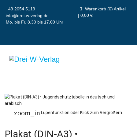
+49 2054 5119
Warenkorb (0) Artikel
| 0,00 €
info@drei-w-verlag.de
Mo. bis Fr. 8.30 bis 17.00 Uhr
zoom_in
Lupenfunktion oder Klick zum Vergrößern.
Plakat (DIN-A3) •