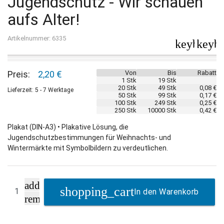
Jugendschutz - Wir schauen
aufs Alter!
Artikelnummer: 6335
keyboard_
keybo
Preis:
2,20 €
Von
Bis
Rabatt
1 Stk
19 Stk
20 Stk
49 Stk
0,08 €
Lieferzeit: 5 - 7 Werktage
50 Stk
99 Stk
0,17 €
100 Stk
249 Stk
0,25 €
250 Stk
10000 Stk
0,42 €
Plakat (DIN-A3) • Plakative Lösung, die
Jugendschutzbestimmungen für Weihnachts- und
Wintermärkte mit Symbolbildern zu verdeutlichen.
add
In den Warenkorb
remove