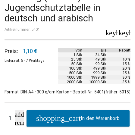
Jugendschutztabelle in
deutsch und arabisch
Artikelnummer: 5401
keyboard_
keybo
Preis:
1,10 €
Von
Bis
Rabatt
1 Stk
24 Stk
25 Stk
49 Stk
10 %
Lieferzeit: 5 - 7 Werktage
50 Stk
99 Stk
15 %
100 Stk
499 Stk
20 %
500 Stk
999 Stk
25 %
1000 Stk
1999 Stk
30 %
2000 Stk
10000 Stk
35 %
Format: DIN-A4 • 300 g/qm Karton • Bestell-Nr.: 5401(früher: 5015)
add
In den Warenkorb
remove