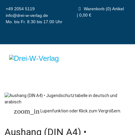
+49 2054 5119
Warenkorb (0) Artikel
| 0,00 €
info@drei-w-verlag.de
Mo. bis Fr. 8.30 bis 17.00 Uhr
zoom_in
Lupenfunktion oder Klick zum Vergrößern.
Aushang (DIN A4) •