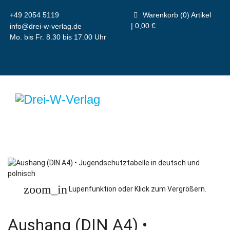
+49 2054 5119
Warenkorb (0) Artikel
| 0,00 €
info@drei-w-verlag.de
Mo. bis Fr. 8.30 bis 17.00 Uhr
zoom_in
Lupenfunktion oder Klick zum Vergrößern.
Aushang (DIN A4) •