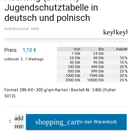
Jugendschutztabelle in
deutsch und polnisch
Artikelnummer: 5406
keyboard_
keybo
Preis:
1,10 €
Von
Bis
Rabatt
1 Stk
24 Stk
25 Stk
49 Stk
10 %
Lieferzeit: 5 - 7 Werktage
50 Stk
99 Stk
15 %
100 Stk
499 Stk
20 %
500 Stk
999 Stk
25 %
1000 Stk
1999 Stk
30 %
2000 Stk
10000 Stk
35 %
Format: DIN-A4 • 300 g/qm Karton • Bestell-Nr.: 5406 (früher:
5013)
add
In den Warenkorb
remove