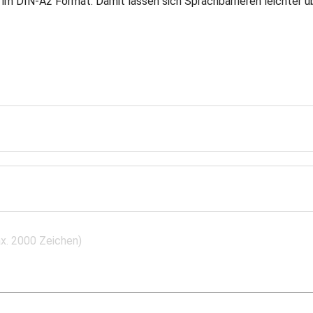
im DIN-A2 Format. Damit lassen sich Sprachbarrieren leichter ü