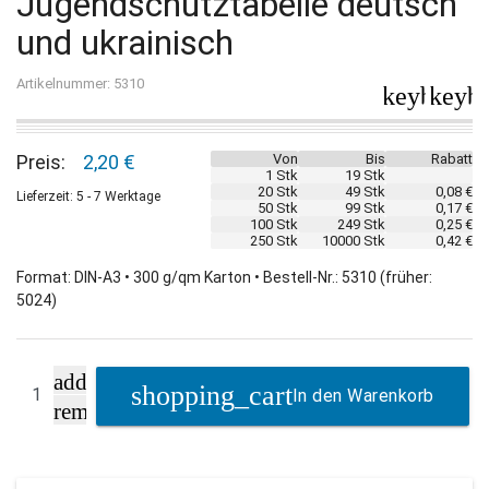
Jugendschutztabelle deutsch
und ukrainisch
Artikelnummer: 5310
keyboard_
keybo
Preis:
2,20 €
Von
Bis
Rabatt
1 Stk
19 Stk
20 Stk
49 Stk
0,08 €
Lieferzeit: 5 - 7 Werktage
50 Stk
99 Stk
0,17 €
100 Stk
249 Stk
0,25 €
250 Stk
10000 Stk
0,42 €
Format: DIN-A3 • 300 g/qm Karton • Bestell-Nr.: 5310 (früher:
5024)
add
In den Warenkorb
remove