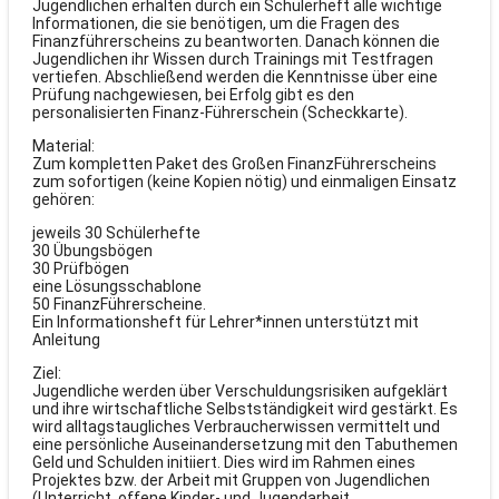
Jugendlichen erhalten durch ein Schülerheft alle wichtige
Informationen, die sie benötigen, um die Fragen des
Finanzführerscheins zu beantworten. Danach können die
Jugendlichen ihr Wissen durch Trainings mit Testfragen
vertiefen. Abschließend werden die Kenntnisse über eine
Prüfung nachgewiesen, bei Erfolg gibt es den
personalisierten Finanz-Führerschein (Scheckkarte).
Material:
Zum kompletten Paket des Großen FinanzFührerscheins
zum sofortigen (keine Kopien nötig) und einmaligen Einsatz
gehören:
jeweils 30 Schülerhefte
30 Übungsbögen
30 Prüfbögen
eine Lösungsschablone
50 FinanzFührerscheine.
Ein Informationsheft für Lehrer*innen unterstützt mit
Anleitung
Ziel:
Jugendliche werden über Verschuldungsrisiken aufgeklärt
und ihre wirtschaftliche Selbstständigkeit wird gestärkt. Es
wird alltagstaugliches Verbraucherwissen vermittelt und
eine persönliche Auseinandersetzung mit den Tabuthemen
Geld und Schulden initiiert. Dies wird im Rahmen eines
Projektes bzw. der Arbeit mit Gruppen von Jugendlichen
(Unterricht, offene Kinder- und Jugendarbeit,