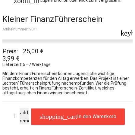
zoom_in
Lupenfunktion oder Klick zum Vergrößern.
Kleiner FinanzFührerschein
Artikelnummer: 9011
keyb
Preis:
25,00 €
3,99 €
Lieferzeit: 5 - 7 Werktage
Mit dem FinanzFührerschein können Jugendliche wichtige
Finanzkompetenzen für den Alltag erwerben. Das Projekt ist einer
„echten“ Führerscheinprüfung nachempfunden. Wer die Prüfung
besteht, erhält ein FinanzFührerschein-Zertifikat, welches
alltagstaugliches Finanzwissen bescheinigt.
add
In den Warenkorb
remove