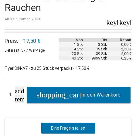
Rauchen
Artikelnummer: 2003
keyboard_
keybo
Preis:
17,50 €
Von
Bis
Rabatt
1 Stk
3 Stk
0,00 €
4 Stk
19 Stk
2,50 €
Lieferzeit: 5 - 7 Werktage
20 Stk
39 Stk
5,00 €
40 Stk
9999 Stk
6,25 €
Flyer DIN-A7 • zu 25 Stück verpackt • 17,50 €
add
In den Warenkorb
remove
Eine Frage stellen