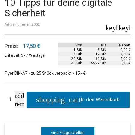
10 Tipps für deine digitale
Sicherheit
Artikelnummer: 2002
keyboard_
keybo
Preis:
17,50 €
Von
Bis
Rabatt
1 Stk
3 Stk
0,00 €
4 Stk
19 Stk
2,50 €
Lieferzeit: 5 - 7 Werktage
20 Stk
39 Stk
5,00 €
40 Stk
9999 Stk
6,25 €
Flyer DIN-A7 • zu 25 Stück verpackt • 15,- €
add
In den Warenkorb
remove
Eine Frage stellen