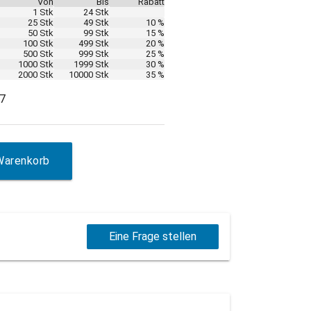
Von
Bis
Rabatt
1 Stk
24 Stk
25 Stk
49 Stk
10 %
50 Stk
99 Stk
15 %
100 Stk
499 Stk
20 %
500 Stk
999 Stk
25 %
1000 Stk
1999 Stk
30 %
2000 Stk
10000 Stk
35 %
27
Warenkorb
Eine Frage stellen