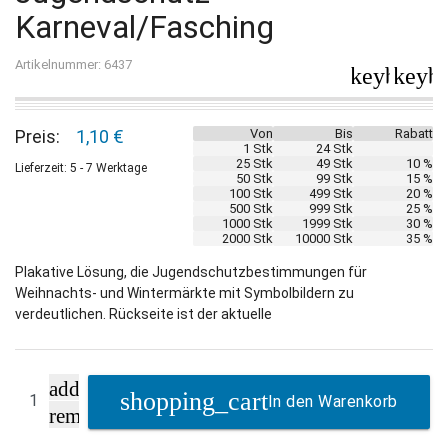
Karneval/Fasching
Artikelnummer: 6437
keyboard_
keybo
Preis:
1,10 €
Von
Bis
Rabatt
1 Stk
24 Stk
25 Stk
49 Stk
10 %
Lieferzeit: 5 - 7 Werktage
50 Stk
99 Stk
15 %
100 Stk
499 Stk
20 %
500 Stk
999 Stk
25 %
1000 Stk
1999 Stk
30 %
2000 Stk
10000 Stk
35 %
Plakative Lösung, die Jugendschutzbestimmungen für
Weihnachts- und Wintermärkte mit Symbolbildern zu
verdeutlichen. Rückseite ist der aktuelle
add
In den Warenkorb
remove