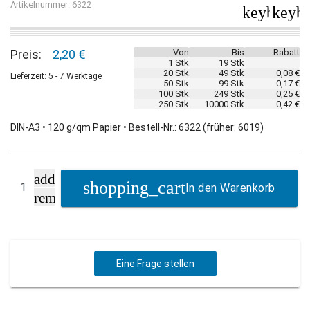
Artikelnummer: 6322
keyboard_
keybo
Preis:
2,20 €
Von
Bis
Rabatt
1 Stk
19 Stk
20 Stk
49 Stk
0,08 €
Lieferzeit: 5 - 7 Werktage
50 Stk
99 Stk
0,17 €
100 Stk
249 Stk
0,25 €
250 Stk
10000 Stk
0,42 €
DIN-A3 • 120 g/qm Papier • Bestell-Nr.: 6322 (früher: 6019)
add
In den Warenkorb
remove
Eine Frage stellen