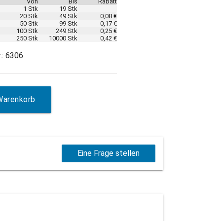
Von
Bis
Rabatt
1 Stk
19 Stk
20 Stk
49 Stk
0,08 €
50 Stk
99 Stk
0,17 €
100 Stk
249 Stk
0,25 €
250 Stk
10000 Stk
0,42 €
.: 6306
Warenkorb
Eine Frage stellen