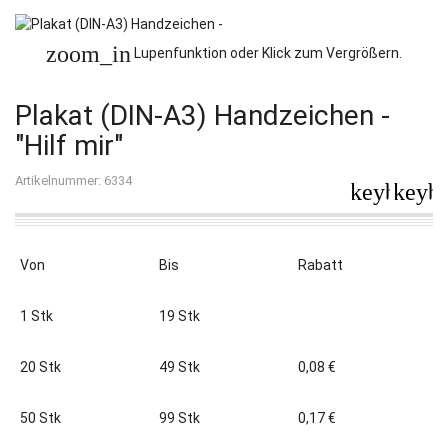
zoom_in
Lupenfunktion oder Klick zum Vergrößern.
Plakat (DIN-A3) Handzeichen -
"Hilf mir"
Artikelnummer: 6334
keyboard_
keybo
Von
Bis
Rabatt
1 Stk
19 Stk
20 Stk
49 Stk
0,08 €
50 Stk
99 Stk
0,17 €