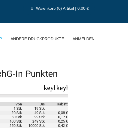
Warenkorb (0) Artikel | 0,00 €
P
ANDERE DRUCKPRODUKTE
ANMELDEN
chG-In Punkten
keyboard_arrow_left
keyboard_arrow_right
Von
Bis
Rabatt
1 Stk
19 Stk
20 Stk
49 Stk
0,08 €
50 Stk
99 Stk
0,17 €
100 Stk
249 Stk
0,25 €
250 Stk
10000 Stk
0,42 €