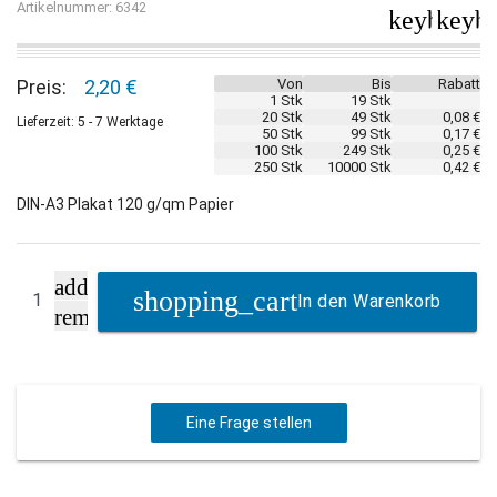
Artikelnummer: 6342
keyboard_
keybo
Preis:
2,20 €
Von
Bis
Rabatt
1 Stk
19 Stk
20 Stk
49 Stk
0,08 €
Lieferzeit: 5 - 7 Werktage
50 Stk
99 Stk
0,17 €
100 Stk
249 Stk
0,25 €
250 Stk
10000 Stk
0,42 €
DIN-A3 Plakat 120 g/qm Papier
add
In den Warenkorb
remove
Eine Frage stellen