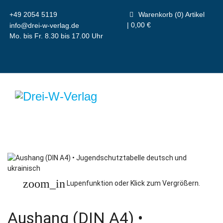
+49 2054 5119
Warenkorb (0) Artikel
| 0,00 €
info@drei-w-verlag.de
Mo. bis Fr. 8.30 bis 17.00 Uhr
zoom_in
Lupenfunktion oder Klick zum Vergrößern.
Aushang (DIN A4) •