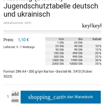
Jugendschutztabelle deutsch
und ukrainisch
Artikelnummer: 5410
keyboard_
keybo
Preis:
1,10 €
Von
Bis
Rabatt
1 Stk
24 Stk
25 Stk
49 Stk
10 %
Lieferzeit: 5 - 7 Werktage
50 Stk
99 Stk
15 %
100 Stk
499 Stk
20 %
500 Stk
999 Stk
25 %
1000 Stk
1999 Stk
30 %
2000 Stk
10000 Stk
35 %
Format: DIN-A4 • 300 g/qm Karton • Bestell-Nr.: 5410 (früher:
5023)
add
In den Warenkorb
remove