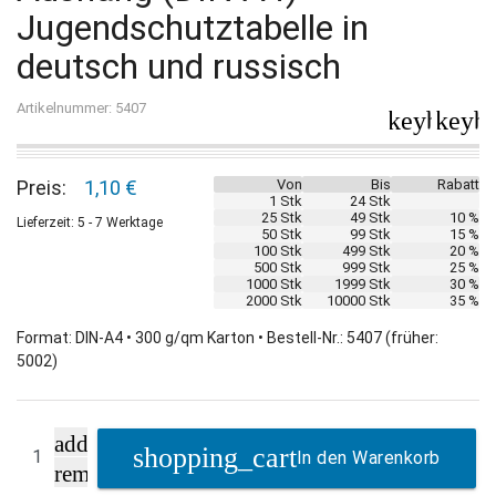
Jugendschutztabelle in
deutsch und russisch
Artikelnummer: 5407
keyboard_
keybo
Preis:
1,10 €
Von
Bis
Rabatt
1 Stk
24 Stk
25 Stk
49 Stk
10 %
Lieferzeit: 5 - 7 Werktage
50 Stk
99 Stk
15 %
100 Stk
499 Stk
20 %
500 Stk
999 Stk
25 %
1000 Stk
1999 Stk
30 %
2000 Stk
10000 Stk
35 %
Format: DIN-A4 • 300 g/qm Karton • Bestell-Nr.: 5407 (früher:
5002)
add
In den Warenkorb
remove