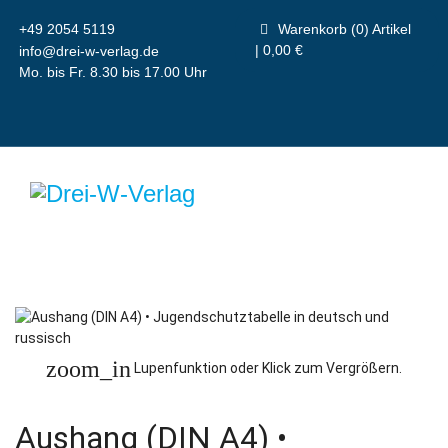
+49 2054 5119
Warenkorb (0) Artikel
| 0,00 €
info@drei-w-verlag.de
Mo. bis Fr. 8.30 bis 17.00 Uhr
zoom_in
Lupenfunktion oder Klick zum Vergrößern.
Aushang (DIN A4) •