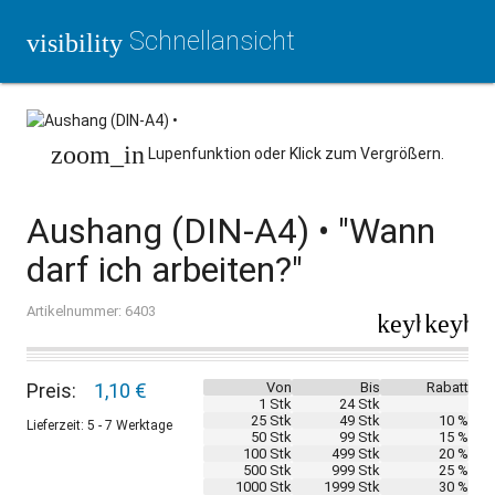
Schnellansicht
visibility
zoom_in
Lupenfunktion oder Klick zum Vergrößern.
Aushang (DIN-A4) • "Wann
darf ich arbeiten?"
Artikelnummer: 6403
keyboard_a
keybo
Preis:
1,10 €
Von
Bis
Rabatt
1 Stk
24 Stk
25 Stk
49 Stk
10 %
Lieferzeit: 5 - 7 Werktage
50 Stk
99 Stk
15 %
100 Stk
499 Stk
20 %
500 Stk
999 Stk
25 %
1000 Stk
1999 Stk
30 %