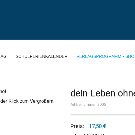
LAG
SCHULFERIENKALENDER
VERLAGSPROGRAMM • SHO
dein Leben ohne
der Klick zum Vergrößern.
Artikelnummer: 2005
Preis:
17,50 €