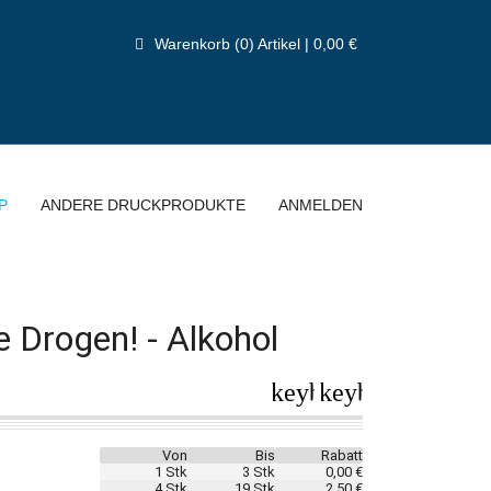
Warenkorb (0) Artikel | 0,00 €
P
ANDERE DRUCKPRODUKTE
ANMELDEN
 Drogen! - Alkohol
keyboard_arrow_lef
keyboard_arrow
Von
Bis
Rabatt
1 Stk
3 Stk
0,00 €
4 Stk
19 Stk
2,50 €