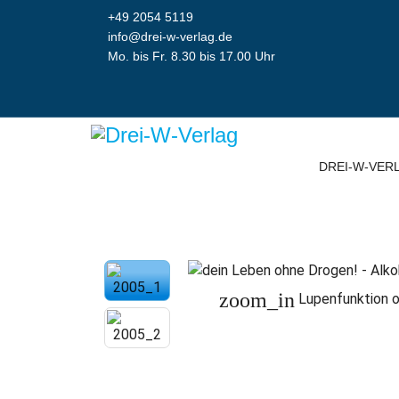
+49 2054 5119
info@drei-w-verlag.de
Mo. bis Fr. 8.30 bis 17.00 Uhr
DREI-W-VER
zoom_in
Lupenfunktion o