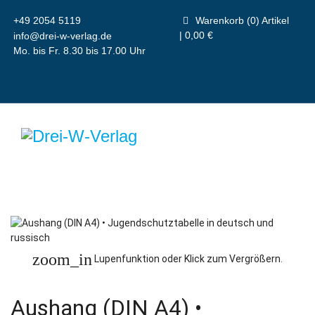
+49 2054 5119
Warenkorb (0) Artikel
| 0,00 €
info@drei-w-verlag.de
Mo. bis Fr. 8.30 bis 17.00 Uhr
zoom_in
Lupenfunktion oder Klick zum Vergrößern.
Aushang (DIN A4) •