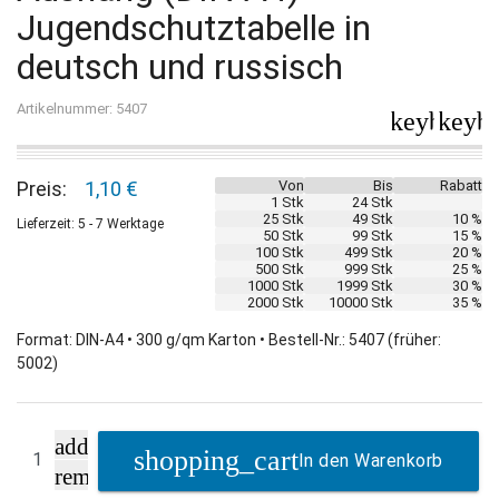
Jugendschutztabelle in
deutsch und russisch
Artikelnummer: 5407
keyboard_
keybo
Preis:
1,10 €
Von
Bis
Rabatt
1 Stk
24 Stk
25 Stk
49 Stk
10 %
Lieferzeit: 5 - 7 Werktage
50 Stk
99 Stk
15 %
100 Stk
499 Stk
20 %
500 Stk
999 Stk
25 %
1000 Stk
1999 Stk
30 %
2000 Stk
10000 Stk
35 %
Format: DIN-A4 • 300 g/qm Karton • Bestell-Nr.: 5407 (früher:
5002)
add
In den Warenkorb
remove