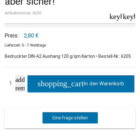
aber sicher!
Artikelnummer: 6205
keyboard_
keybo
Preis:
2,80 €
Lieferzeit: 5 - 7 Werktage
Bedruckter DIN-A2 Aushang 120 g/qm Karton • Bestell-Nr.: 6205
add
In den Warenkorb
remove
Eine Frage stellen