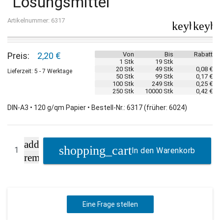
"Lösungsmittel"
Artikelnummer: 6317
keyboard_
keybo
Preis:
2,20 €
Von
Bis
Rabatt
1 Stk
19 Stk
20 Stk
49 Stk
0,08 €
Lieferzeit: 5 - 7 Werktage
50 Stk
99 Stk
0,17 €
100 Stk
249 Stk
0,25 €
250 Stk
10000 Stk
0,42 €
DIN-A3 • 120 g/qm Papier • Bestell-Nr.: 6317 (früher: 6024)
add
In den Warenkorb
remove
Eine Frage stellen