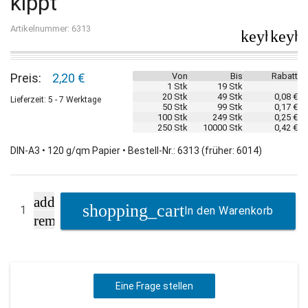
kippt"
Artikelnummer: 6313
keyboard_
keybo
Preis:
2,20 €
Von
Bis
Rabatt
1 Stk
19 Stk
20 Stk
49 Stk
0,08 €
Lieferzeit: 5 - 7 Werktage
50 Stk
99 Stk
0,17 €
100 Stk
249 Stk
0,25 €
250 Stk
10000 Stk
0,42 €
DIN-A3 • 120 g/qm Papier • Bestell-Nr.: 6313 (früher: 6014)
add
In den Warenkorb
remove
Eine Frage stellen