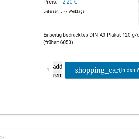
Preis:
2,20 €
Lieferzeit: 5 - 7 Werktage
Einseitig bedrucktes DIN-A3 Plakat 120 g/q
(früher: 6053)
add
In den 
remove
LEN