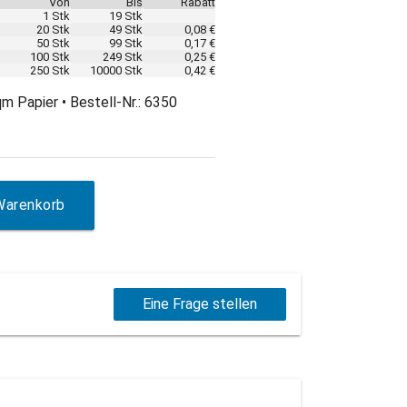
Von
Bis
Rabatt
1 Stk
19 Stk
20 Stk
49 Stk
0,08 €
50 Stk
99 Stk
0,17 €
100 Stk
249 Stk
0,25 €
250 Stk
10000 Stk
0,42 €
m Papier • Bestell-Nr.: 6350
Warenkorb
Eine Frage stellen