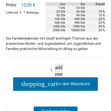
Preis:
12,00 €
Von
Bis
Rabatt
1 Stk
24 Stk
25 Stk
49 Stk
10 %
Lieferzeit: 5 - 7 Werktage
50 Stk
99 Stk
15 %
100 Stk
499 Stk
20 %
500 Stk
999 Stk
25 %
1000 Stk
1999 Stk
30 %
2000 Stk
10000 Stk
35 %
Der Familienkalender mit zwölf wichtigen Themen aus der
präventiven Kinder- und Jugendarbeit, um Jugendlichen und
Familien praktische Hilfestellung im Alltag zu geben.
add
remove
In den Warenkorb
Eine Frage stellen