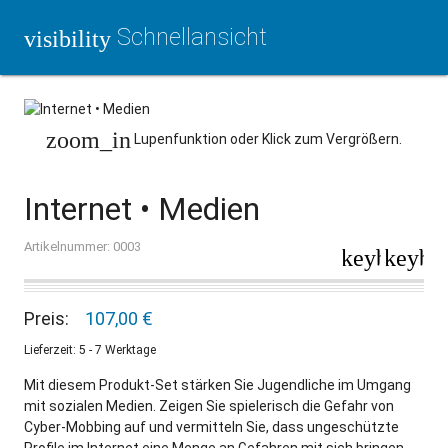
Schnellansicht
visibility
zoom_in
Lupenfunktion oder Klick zum Vergrößern.
Internet • Medien
Artikelnummer: 0003
keyboard_a
keybo
Preis:
107,00 €
Lieferzeit: 5 - 7 Werktage
Mit diesem Produkt-Set stärken Sie Jugendliche im Umgang
mit sozialen Medien. Zeigen Sie spielerisch die Gefahr von
Cyber-Mobbing auf und vermitteln Sie, dass ungeschützte
Profile im Internet eine Menge an Gefahren mit sich bringen.