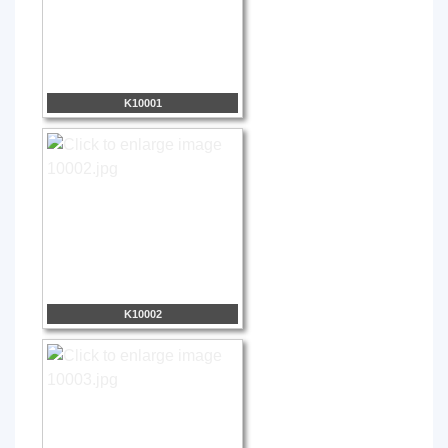
K10001
K10002