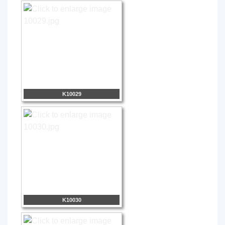
K10029
K10030