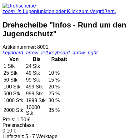
zoom_in
Lupenfunktion oder Klick zum Vergrößern.
Drehscheibe "Infos - Rund um den
Jugendschutz"
Artikelnummer: 8001
keyboard_arrow_left
keyboard_arrow_right
Von
Bis
Rabatt
1 Stk
24 Stk
25 Stk
49 Stk
10 %
50 Stk
99 Stk
15 %
100 Stk
499 Stk
20 %
500 Stk
999 Stk
25 %
1000 Stk
1999 Stk
30 %
10000
2000 Stk
35 %
Stk
Preis:
1,50 €
Preisnachlass
0,10 €
Lieferzeit: 5 - 7 Werktage